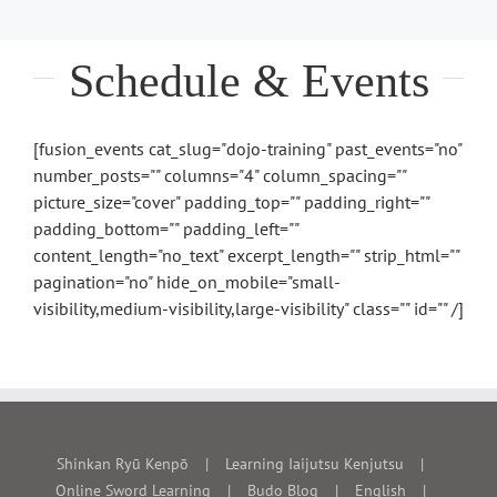
Schedule & Events
[fusion_events cat_slug="dojo-training" past_events="no"
number_posts="" columns="4" column_spacing=""
picture_size="cover" padding_top="" padding_right=""
padding_bottom="" padding_left=""
content_length="no_text" excerpt_length="" strip_html=""
pagination="no" hide_on_mobile="small-
visibility,medium-visibility,large-visibility" class="" id="" /]
Shinkan Ryū Kenpō
Learning Iaijutsu Kenjutsu
Online Sword Learning
Budo Blog
English