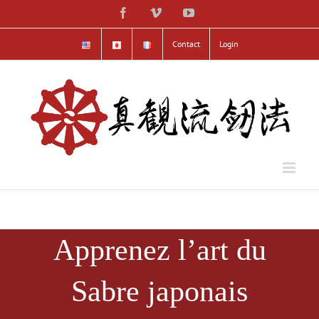
Skip
Facebook
Vimeo
YouTube
to
content
Contact
Login
Apprenez l’art du
Sabre japonais