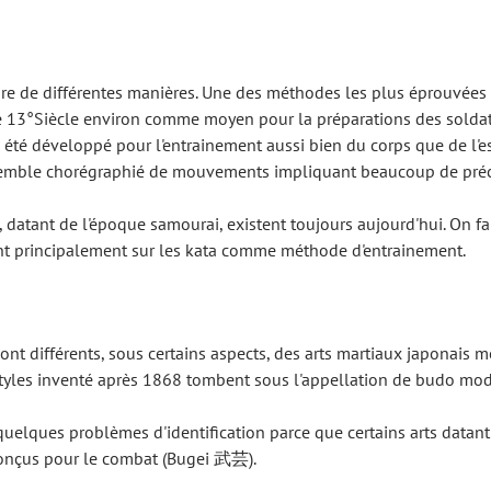
ire de différentes manières. Une des méthodes les plus éprouvées 
le 13°Siècle environ comme moyen pour la préparations des soldat
été développé pour l'entrainement aussi bien du corps que de l'es
nsemble chorégraphié de mouvements impliquant beaucoup de préci
datant de l'époque samourai, existent toujours aujourd'hui. On fa
t principalement sur les kata comme méthode d'entrainement.
 sont différents, sous certains aspects, des arts martiaux japonais 
tyles inventé après 1868 tombent sous l'appellation de budo mod
quelques problèmes d'identification parce que certains arts datan
é conçus pour le combat (Bugei 武芸).