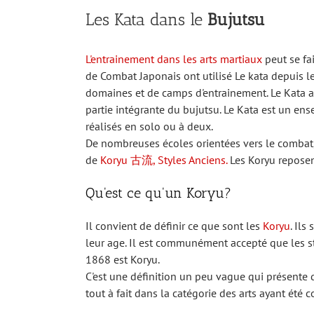
Les Kata dans le
Bujutsu
L'entrainement dans les arts martiaux
peut se fa
de Combat Japonais ont utilisé Le kata depuis 
domaines et de camps d'entrainement. Le Kata a 
partie intégrante du bujutsu. Le Kata est un e
réalisés en solo ou à deux.
De nombreuses écoles orientées vers le combat, 
de
Koryu 古流, Styles Anciens.
Les Koryu reposen
Qu'est ce qu'un Koryu?
Il convient de définir ce que sont les
Koryu
. Ils
leur age. Il est communément accepté que les s
1868 est Koryu.
C'est une définition un peu vague qui présente 
tout à fait dans la catégorie des arts ayant ét