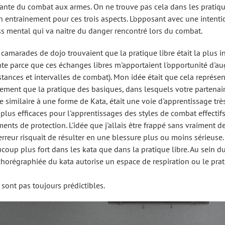
grante du combat aux armes. On ne trouve pas cela dans les prati
n entrainement pour ces trois aspects. L'opposant avec une intenti
ess mental qui va naitre du danger rencontré lors du combat.
marades de dojo trouvaient que la pratique libre était la plus in
sante parce que ces échanges libres m'apportaient l'opportunité d
ces et intervalles de combat). Mon idée était que cela représen
lement que la pratique des basiques, dans lesquels votre partenai
 similaire à une forme de Kata, était une voie d'apprentissage très
it plus efficaces pour l'apprentissages des styles de combat effectif
ents de protection. L'idée que j'allais être frappé sans vraiment de
erreur risquait de résulter en une blessure plus ou moins sérieuse
eaucoup plus fort dans les kata que dans la pratique libre. Au sein 
e chorégraphiée du kata autorise un espace de respiration ou le p
 sont pas toujours prédictibles.