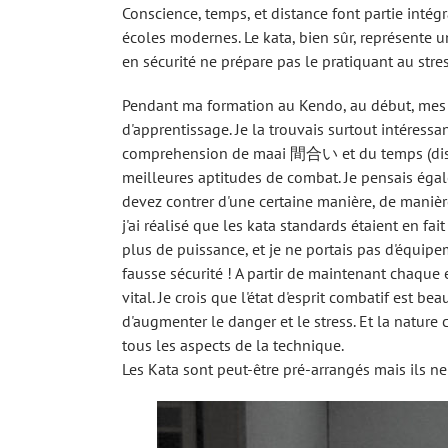
Conscience, temps, et distance font partie inté
écoles modernes. Le kata, bien sûr, représente u
en sécurité ne prépare pas le pratiquant au str
Pendant ma formation au Kendo, au début, mes ca
d'apprentissage. Je la trouvais surtout intéres
comprehension de maai 間合い et du temps (distan
meilleures aptitudes de combat. Je pensais éga
devez contrer d'une certaine manière, de manière
j'ai réalisé que les kata standards étaient en fa
plus de puissance, et je ne portais pas d'équipem
fausse sécurité ! A partir de maintenant chaque 
vital. Je crois que l'état d'esprit combatif est b
d'augmenter le danger et le stress. Et la natur
tous les aspects de la technique.
Les Kata sont peut-être pré-arrangés mais ils ne