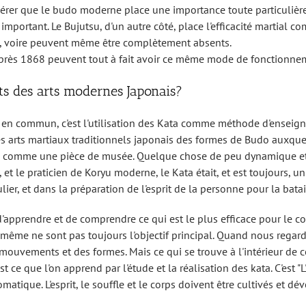
érer que le budo moderne place une importance toute particulière d
 important. Le Bujutsu, d'un autre côté, place l'efficacité martial
an, voire peuvent même être complètement absents.
après 1868 peuvent tout à fait avoir ce même mode de fonctionne
nts des arts modernes Japonais?
t en commun, c'est l'utilisation des Kata comme méthode d'enseign
s arts martiaux traditionnels japonais des formes de Budo auxquel
, comme une pièce de musée. Quelque chose de peu dynamique et d
t le praticien de Koryu moderne, le Kata était, et est toujours, un
ier, et dans la préparation de l'esprit de la personne pour la batai
apprendre et de comprendre ce qui est le plus efficace pour le c
me ne sont pas toujours l'objectif principal. Quand nous regardo
mouvements et des formes. Mais ce qui se trouve à l'intérieur de cet 
st ce que l'on apprend par l'étude et la réalisation des kata. C'est
ique. L'esprit, le souffle et le corps doivent être cultivés et dé