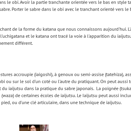
s le obi. Avoir la partie tranchante orientée vers le bas en style 
sabre. Porter le sabre dans le obi avec le tranchant orienté vers 
rochant de la forme du katana que nous connaissons aujourd'hui. L
'uchigatana et le katana ont tracé la voie à l'apparition du iaijut
nement différent.
ostures accroupie (iaigoshi), à genoux ou semi-assise (tatehiza), ass
obi ou sur le sol d'un coté ou l'autre du pratiquant. On peut aussi t
 du iaijutsu dans la pratique du sabre japonais. La poignée (tsuka),
aza) de certaines écoles de iaijutsu. Le Iaijutsu peut aussi inclure
ied, ou d'une clé articulaire, dans une technique de iaijutsu.