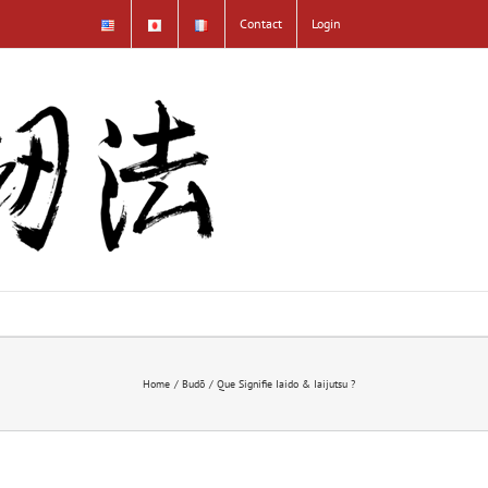
Contact
Login
Home
Budō
Que Signifie Iaido & Iaijutsu ?