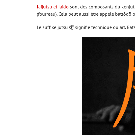
Iaijutsu et iaido
sont des composants du kenjutsu 
(fourreau). Cela peut aussi être appelé battō
Le suffixe jutsu 術 signifie technique ou art. Bat