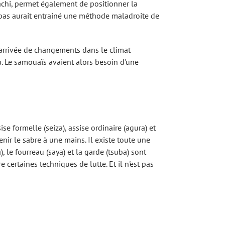
tachi, permet également de positionner la
le bas aurait entrainé une méthode maladroite de
'arrivée de changements dans le climat
su. Le samouaïs avaient alors besoin d'une
ise formelle (seiza), assise ordinaire (agura) et
enir le sabre à une mains. Il existe toute une
 le fourreau (saya) et la garde (tsuba) sont
 certaines techniques de lutte. Et il n'est pas