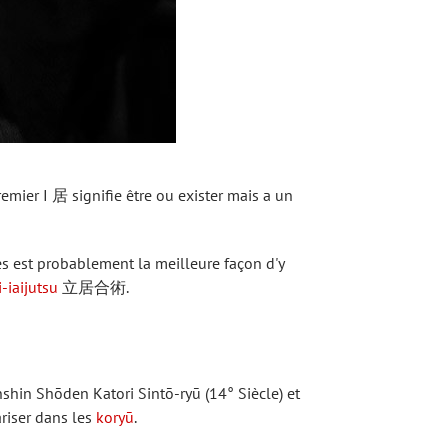
emier I 居 signifie être ou exister mais a un
nnes est probablement la meilleure façon d'y
i-iaijutsu
立居合術.
shin Shōden Katori Sintō-ryū (14° Siècle) et
riser dans les
koryū
.