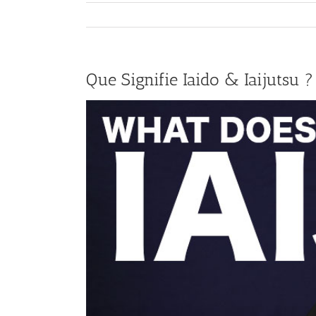
Que Signifie Iaido & Iaijutsu ?
View
Larger
Image