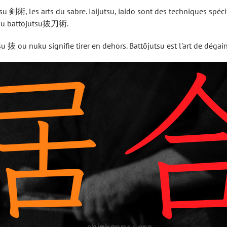
剣術, les arts du sabre. Iaijutsu, iaido sont des techniques spécifi
dō ou battōjutsu抜刀術.
su 抜 ou nuku signifie tirer en dehors. Battōjutsu est l'art de dégain