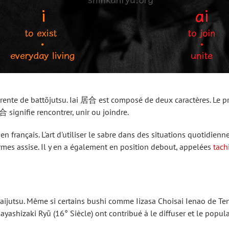
ferente de battōjutsu. Iai 居合 est composé de deux caractères. Le pr
合 signifie rencontrer, unir ou joindre.
i en français. L'art d'utiliser le sabre dans des situations quotidie
ormes assise. Il y en a également en position debout, appelées
tach
Iaijutsu. Même si certains bushi comme Iizasa Choisai Ienao de Ten
shizaki Ryū (16° Siècle) ont contribué à le diffuser et le popula